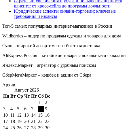
Стратегии увеличения продаж и повышения ценности
клиента: от кросс-сейла до программ лояльности
Юридические аспекты онлайн-торговли: ключевые
требования и нюансы
Топ-5 самых популярных интернет-магазинов в России
Wildberries – лидер по продажам одежды и товаров для дома
Ozon – широкий ассортимент и быстрая доставка
AliExpress Россия – китайские товары с локальными складами
Яндекс.Маркет – агрегатор с удобным поиском
СберМегаМаркет – кэшбэк и акции от Сбера
Архив
Август 2026
Пн
Вт
Ср
Чт
Пт
Сб
Вс
1
2
3
4
5
6
7
8
9
10
11
12
13
14
15
16
17
18
19
20
21
22
23
24
25
26
27
28
29
30