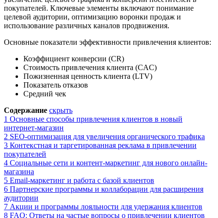
покупателей. Ключевые элементы включают понимание
целевой аудитории, оптимизацию воронки продаж и
использование различных каналов продвижения.
Основные показатели эффективности привлечения клиентов:
Коэффициент конверсии (CR)
Стоимость привлечения клиента (CAC)
Пожизненная ценность клиента (LTV)
Показатель отказов
Средний чек
Содержание
скрыть
1
Основные способы привлечения клиентов в новый
интернет-магазин
2
SEO-оптимизация для увеличения органического трафика
3
Контекстная и таргетированная реклама в привлечении
покупателей
4
Социальные сети и контент-маркетинг для нового онлайн-
магазина
5
Email-маркетинг и работа с базой клиентов
6
Партнерские программы и коллаборации для расширения
аудитории
7
Акции и программы лояльности для удержания клиентов
8
FAQ: Ответы на частые вопросы о привлечении клиентов