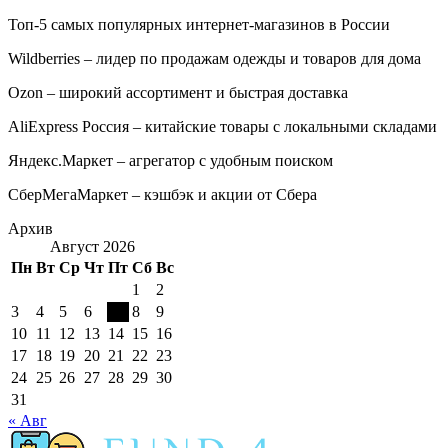
Топ-5 самых популярных интернет-магазинов в России
Wildberries – лидер по продажам одежды и товаров для дома
Ozon – широкий ассортимент и быстрая доставка
AliExpress Россия – китайские товары с локальными складами
Яндекс.Маркет – агрегатор с удобным поиском
СберМегаМаркет – кэшбэк и акции от Сбера
Архив
Август 2026
Пн
Вт
Ср
Чт
Пт
Сб
Вс
1
2
3
4
5
6
7
8
9
10
11
12
13
14
15
16
17
18
19
20
21
22
23
24
25
26
27
28
29
30
31
« Авг